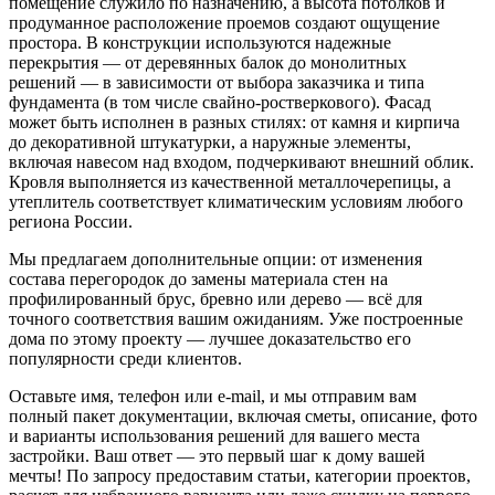
помещение
служило по назначению, а
высота
потолков и
продуманное расположение
проемов
создают ощущение
простора. В
конструкции
используются надежные
перекрытия
— от деревянных
балок
до монолитных
решений — в зависимости от выбора
заказчика
и типа
фундамента
(в том числе
свайно
-ростверкового).
Фасад
может быть исполнен в разных стилях: от
камня
и
кирпича
до декоративной штукатурки, а
наружные
элементы,
включая
навесом
над входом, подчеркивают
внешний
облик.
Кровля выполняется из качественной
металлочерепицы
, а
утеплитель
соответствует климатическим условиям
любого
региона России
.
Мы предлагаем
дополнительные
опции: от изменения
состава перегородок
до замены материала стен на
профилированный
брус,
бревно
или
дерево
— всё для
точного соответствия вашим ожиданиям. Уже
построенные
дома по этому проекту — лучшее доказательство его
популярности среди
клиентов
.
Оставьте
имя
,
телефон
или
e-mail
, и мы
отправим
вам
полный пакет
документации
, включая
сметы
,
описание
,
фото
и варианты
использования
решений для вашего
места
застройки. Ваш
ответ
— это первый шаг к дому вашей
мечты! По запросу предоставим
статьи
,
категории
проектов,