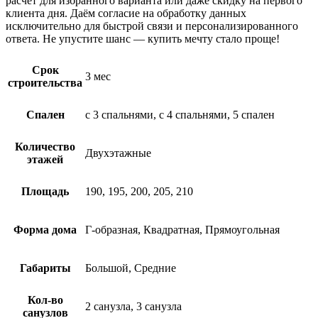
расчет для
избранного
варианта или даже
скидку
на
первого
клиента дня. Даём
согласие
на обработку данных
исключительно для быстрой связи и персонализированного
ответа
. Не упустите шанс —
купить
мечту стало проще!
Срок
3 мес
строительства
Спален
с 3 спальнями, с 4 спальнями, 5 спален
Количество
Двухэтажные
этажей
Площадь
190, 195, 200, 205, 210
Форма дома
Г-образная, Квадратная, Прямоугольная
Габариты
Большой, Средние
Кол-во
2 санузла, 3 санузла
санузлов