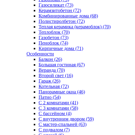
Газосиликат (73)
Керамзитобетон (72)
Комбинированные дома (68)
Полистиролбетон (72)
Теплая керамика (керамоблок) (70)
Теплоблок (70)
Газобетон (73)
Пеноблок (74)
Кирпичные дома (71)
Особенности
Балкон (26)
Большая гостиная (67)
Веранда (70)
Второй свет (16)
Гараж (26)
Котельная (72)
Панорамные окна (46)
Патио (54)
С 2 комнатами (41)
С 3 комнатами (58)
С бассейном (4)
С внутренним двором (59)
С мастер-спальней (63)
С подвалом (7)