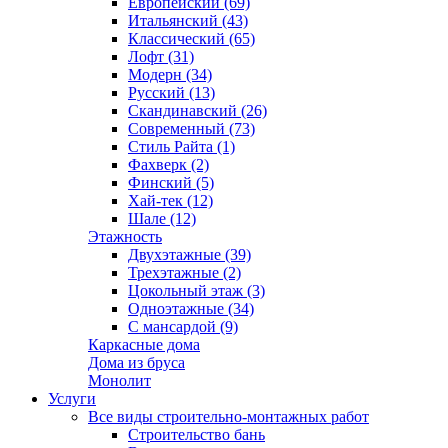
Европейский (69)
Итальянский (43)
Классический (65)
Лофт (31)
Модерн (34)
Русский (13)
Скандинавский (26)
Современный (73)
Стиль Райта (1)
Фахверк (2)
Финский (5)
Хай-тек (12)
Шале (12)
Этажность
Двухэтажные (39)
Трехэтажные (2)
Цокольный этаж (3)
Одноэтажные (34)
С мансардой (9)
Каркасные дома
Дома из бруса
Монолит
Услуги
Все виды строительно-монтажных работ
Строительство бань