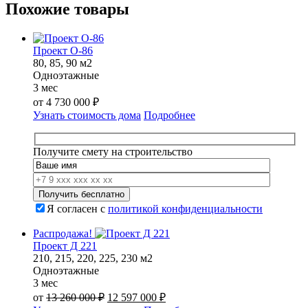
Похожие товары
Проект О-86
80, 85, 90 м2
Одноэтажные
3 мес
от
4 730 000
₽
Узнать стоимость дома
Подробнее
Получите смету на строительство
Я согласен с
политикой конфиденциальности
Распродажа!
Проект Д 221
210, 215, 220, 225, 230 м2
Одноэтажные
3 мес
Первоначальная
Текущая
от
13 260 000
₽
12 597 000
₽
цена
цена: